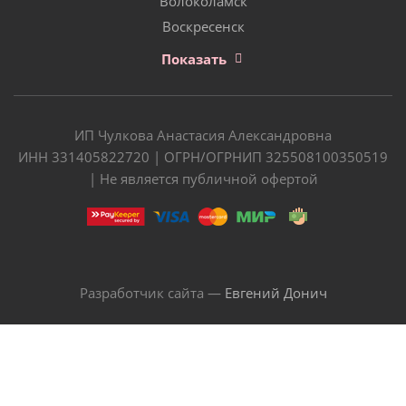
Волоколамск
Воскресенск
Показать
ИП Чулкова Анастасия Александровна
ИНН 331405822720 | ОГРН/ОГРНИП 325508100350519
| Не является публичной офертой
Разработчик сайта —
Евгений Донич