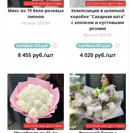
БЕСПЛАТНАЯ ДОСТАВКА
БЕСПЛАТНАЯ ДОСТАВКА
Микс из 19 бело-розовых
Композиция в шляпной
пионов
коробке "Сахарная вата"
с хлопком и кустовыми
Артикул: 023309
розами
Артикул: 023141
CashBack 423 руб.
?
CashBack 201 руб.
?
8 455
руб.
/шт
4 020
руб.
/шт
БЕСПЛАТНАЯ ДОСТАВКА
БЕСПЛАТНАЯ ДОСТАВКА
Монобукет из 15-ти
Весенний букет с