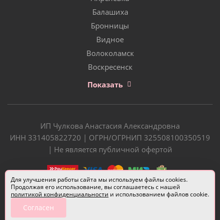
Балашиха
Бронницы
Видное
Волоколамск
Воскресенск
Показать
ИП Чулкова Анастасия Александровна
ИНН 331405822720 | ОГРН/ОГРНИП 325508100350519
| Не является публичной офертой
Для улучшения работы сайта мы используем файлы cookies.
Продолжая его использование, вы соглашаетесь с нашей
политикой конфиденциальности
и использованием файлов cookie.
Согласен
Разработчик сайта —
Евгений Донич