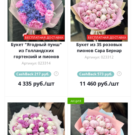
БЕСПЛАТНАЯ ДОСТАВКА
БЕСПЛАТНАЯ ДОСТАВКА
Букет "Ягодный пунш"
Букет из 35 розовых
из Голландских
пионов Сара Бернар
гортензий и пионов
Артикул: 023312
Артикул: 023314
CashBack 217 руб.
?
CashBack 573 руб.
?
4 335
руб.
/шт
11 460
руб.
/шт
АКЦИЯ