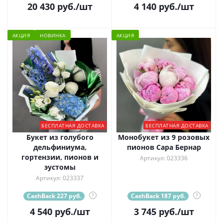
20 430
руб.
/шт
4 140
руб.
/шт
АКЦИЯ
НОВИНКА
АКЦИЯ
БЕСПЛАТНАЯ ДОСТАВКА
БЕСПЛАТНАЯ ДОСТАВКА
Букет из голубого
Монобукет из 9 розовых
дельфиниума,
пионов Сара Бернар
гортензии, пионов и
Артикул: 023336
эустомы
Артикул: 023337
CashBack 227 руб.
?
CashBack 187 руб.
?
4 540
руб.
/шт
3 745
руб.
/шт