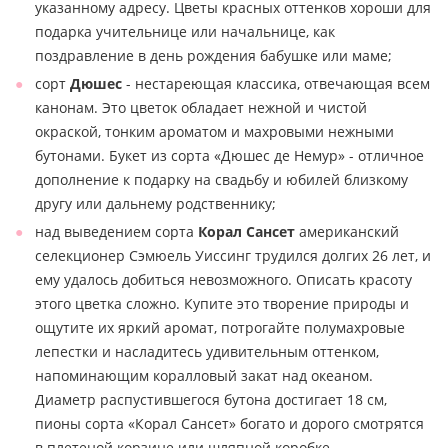
указанному адресу. Цветы красных оттенков хороши для
подарка учительнице или начальнице, как
поздравление в день рождения бабушке или маме;
сорт
Дюшес
- нестареющая классика, отвечающая всем
канонам. Это цветок обладает нежной и чистой
окраской, тонким ароматом и махровыми нежными
бутонами. Букет из сорта «Дюшес де Немур» - отличное
дополнение к подарку на свадьбу и юбилей близкому
другу или дальнему родственнику;
над выведением сорта
Корал Сансет
американский
селекционер Сэмюель Уиссинг трудился долгих 26 лет, и
ему удалось добиться невозможного. Описать красоту
этого цветка сложно. Купите это творение природы и
ощутите их яркий аромат, потрогайте полумахровые
лепестки и насладитесь удивительным оттенком,
напоминающим коралловый закат над океаном.
Диаметр распустившегося бутона достигает 18 см,
пионы сорта «Корал Сансет» богато и дорого смотрятся
в плетеной корзине или шляпной коробке.