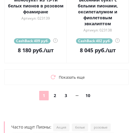
белых пионов в розовом
белыми пионами,
фоамиране
оксипеталумом и
фиолетовым
Артикул: 023139
эвкалиптом
Артикул: 023138
CashBack 409 руб.
?
CashBack 402 руб.
?
8 180
руб.
/шт
8 045
руб.
/шт
Показать еще
1
2
3
10
Часто ищут Пионы:
Акция
белые
розовые