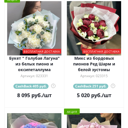
БЕСПЛАТНАЯ ДОСТАВКА
БЕСПЛАТНАЯ ДОСТАВКА
Букет " Голубая Лагуна"
Микс из бордовых
из белых пионо и
пионов Ред Шарм и
оксипеталлума
белой эустомы
Артикул: 023331
Артикул: 023315
CashBack 405 руб.
?
CashBack 251 руб.
?
8 095
руб.
/шт
5 020
руб.
/шт
АКЦИЯ