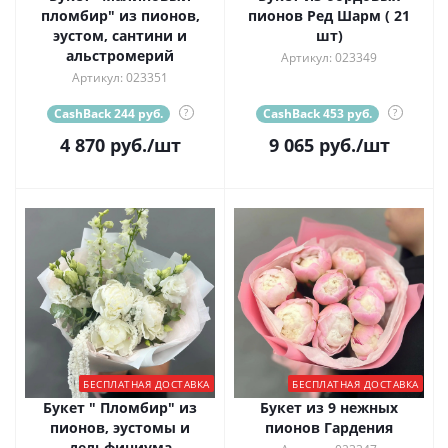
пломбир" из пионов,
пионов Ред Шарм ( 21
эустом, сантини и
шт)
альстромерий
Артикул: 023349
Артикул: 023351
CashBack 244 руб.
?
CashBack 453 руб.
?
4 870
руб.
/шт
9 065
руб.
/шт
БЕСПЛАТНАЯ ДОСТАВКА
БЕСПЛАТНАЯ ДОСТАВКА
Букет " Пломбир" из
Букет из 9 нежных
пионов, эустомы и
пионов Гардения
дельфиниума