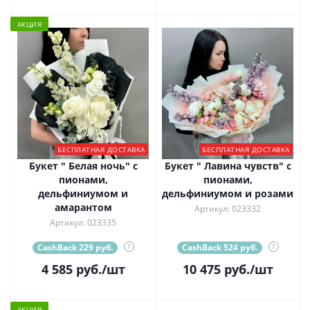
АКЦИЯ
БЕСПЛАТНАЯ ДОСТАВКА
БЕСПЛАТНАЯ ДОСТАВКА
Букет " Белая ночь" с
Букет " Лавина чувств" с
пионами,
пионами,
дельфиниумом и
дельфиниумом и розами
амарантом
Артикул: 023332
Артикул: 023335
CashBack 229 руб.
?
CashBack 524 руб.
?
4 585
руб.
/шт
10 475
руб.
/шт
АКЦИЯ