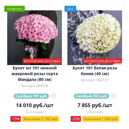
НОВИНКА
ХИТ
БЕСПЛАТНАЯ ДОСТАВКА
БЕСПЛАТНАЯ ДОСТАВКА
Букет из 101 нежной
Букет 101 белая роза
махровой розы сорта
Кения (40 см)
Мандала (80 см)
Артикул: 002137
Артикул: 009526
CashBack 701 руб.
?
CashBack 393 руб.
?
14 010
руб.
/шт
7 855
руб.
/шт
16 112 руб.
9 819 руб.
-15%
Экономия 2 102 руб.
-25%
Экономия 1 964 руб.