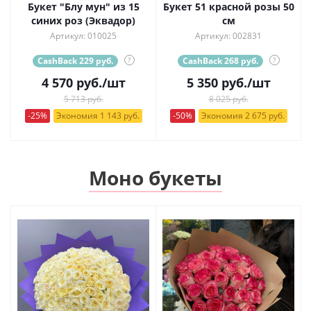
Букет "Блу мун" из 15
Букет 51 красной розы 50
синих роз (Эквадор)
см
Артикул: 010025
Артикул: 002831
CashBack 229 руб.
?
CashBack 268 руб.
?
4 570
руб.
/шт
5 350
руб.
/шт
5 713 руб.
8 025 руб.
-25%
Экономия 1 143 руб.
-50%
Экономия 2 675 руб.
Моно букеты