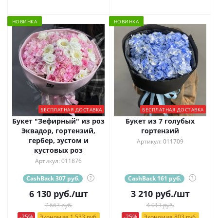
НОВИНКА
НОВИНКА
БЕСПЛАТНАЯ ДОСТАВКА
БЕСПЛАТНАЯ ДОСТАВКА
Букет "Зефирный" из роз
Букет из 7 голубых
Эквадор, гортензий,
гортензий
гербер, эустом и
Артикул: 011709
кустовых роз
Артикул: 011876
CashBack 307 руб.
?
CashBack 161 руб.
?
6 130
руб.
/шт
3 210
руб.
/шт
7 663 руб.
4 013 руб.
-25%
Экономия 1 533 руб.
-25%
Экономия 803 руб.