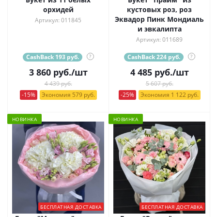
орхидей
кустовых роз, роз
Эквадор Пинк Мондиаль
Артикул: 011845
и эвкалипта
Артикул: 011689
CashBack 193 руб.
?
CashBack 224 руб.
?
3 860
руб.
/шт
4 485
руб.
/шт
4 439 руб.
5 607 руб.
-15%
Экономия 579 руб.
-25%
Экономия 1 122 руб.
НОВИНКА
НОВИНКА
БЕСПЛАТНАЯ ДОСТАВКА
БЕСПЛАТНАЯ ДОСТАВКА