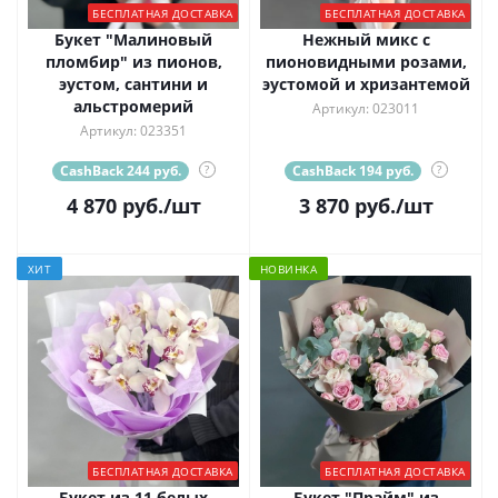
БЕСПЛАТНАЯ ДОСТАВКА
БЕСПЛАТНАЯ ДОСТАВКА
Букет "Малиновый
Нежный микс с
пломбир" из пионов,
пионовидными розами,
эустом, сантини и
эустомой и хризантемой
альстромерий
Артикул: 023011
Артикул: 023351
CashBack 244 руб.
?
CashBack 194 руб.
?
4 870
руб.
/шт
3 870
руб.
/шт
ХИТ
НОВИНКА
БЕСПЛАТНАЯ ДОСТАВКА
БЕСПЛАТНАЯ ДОСТАВКА
Букет из 11 белых
Букет "Прайм" из