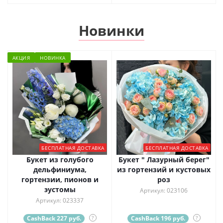
Новинки
АКЦИЯ
НОВИНКА
БЕСПЛАТНАЯ ДОСТАВКА
БЕСПЛАТНАЯ ДОСТАВКА
Букет из голубого
Букет " Лазурный берег"
дельфиниума,
из гортензий и кустовых
гортензии, пионов и
роз
эустомы
Артикул: 023106
Артикул: 023337
CashBack 227 руб.
?
CashBack 196 руб.
?