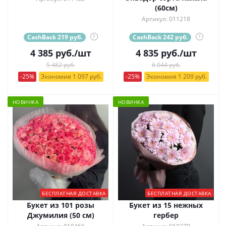
(60см)
Артикул: 011218
CashBack 219 руб.
?
CashBack 242 руб.
?
4 385
руб.
/шт
4 835
руб.
/шт
5 482 руб.
6 044 руб.
-25%
Экономия 1 097 руб.
-25%
Экономия 1 209 руб.
НОВИНКА
НОВИНКА
БЕСПЛАТНАЯ ДОСТАВКА
БЕСПЛАТНАЯ ДОСТАВКА
Букет из 101 розы
Букет из 15 нежных
Джумилия (50 см)
гербер