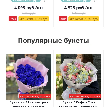
CashBack 205 руб.
CashBack 226 руб.
4 095
руб.
/шт
4 525
руб.
/шт
5 119 руб.
6 788 руб.
-25%
Экономия 1 024 руб.
-50%
Экономия 2 263 руб.
Популярные букеты
БЕСПЛАТНАЯ ДОСТАВКА
БЕСПЛАТНАЯ ДОСТАВКА
Букет из 11 синих роз
Букет " София " из
Эквадор в розовой
гортензий, маттиолы,