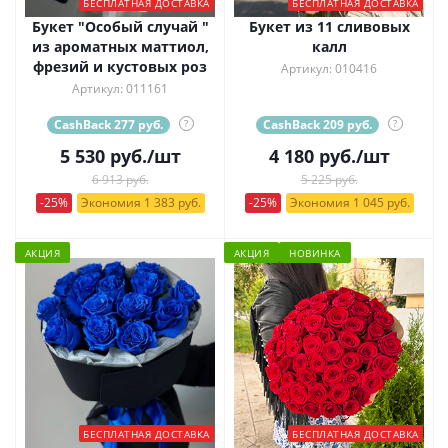
БЕСПЛАТНАЯ ДОСТАВКА
БЕСПЛАТНАЯ ДОСТАВКА
Букет "Особый случай "
Букет из 11 сливовых
из ароматных маттиол,
калл
фрезий и кустовых роз
Артикул: 010416
Артикул: 011161
CashBack 277 руб.
?
CashBack 209 руб.
?
5 530
руб.
/шт
4 180
руб.
/шт
6 913 руб.
5 225 руб.
-25%
Экономия 1 383 руб.
-25%
Экономия 1 045 руб.
АКЦИЯ
АКЦИЯ
НОВИНКА
БЕСПЛАТНАЯ ДОСТАВКА
БЕСПЛАТНАЯ ДОСТАВКА