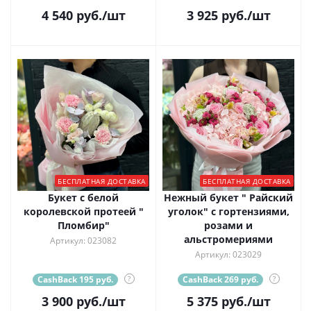
4 540
руб.
/шт
3 925
руб.
/шт
БЕСПЛАТНАЯ ДОСТАВКА
БЕСПЛАТНАЯ ДОСТАВКА
Букет с белой
Нежный букет " Райский
королевской протеей "
уголок" с гортензиями,
Пломбир"
розами и
альстромериями
Артикул: 023082
Артикул: 023029
CashBack 195 руб.
?
CashBack 269 руб.
?
3 900
руб.
/шт
5 375
руб.
/шт