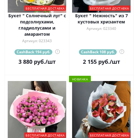
БЕСПЛАТНАЯ ДОСТАВКА
БЕСПЛАТНАЯ ДОСТАВКА
Букет " Солнечный луг" с
Букет " Нежность" из 7
подсолнухами,
кустовых хризантем
гладиолусами и
Артикул: 023340
амарантом
Артикул: 023343
CashBack 194 руб.
?
CashBack 108 руб.
?
3 880
руб.
/шт
2 155
руб.
/шт
НОВИНКА
БЕСПЛАТНАЯ ДОСТАВКА
БЕСПЛАТНАЯ ДОСТАВКА