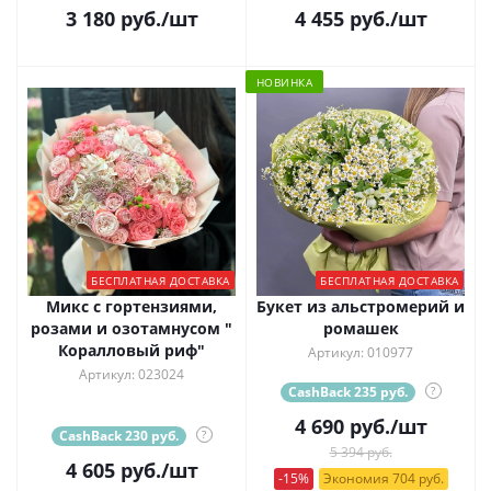
3 180
руб.
/шт
4 455
руб.
/шт
НОВИНКА
БЕСПЛАТНАЯ ДОСТАВКА
БЕСПЛАТНАЯ ДОСТАВКА
Микс с гортензиями,
Букет из альстромерий и
розами и озотамнусом "
ромашек
Коралловый риф"
Артикул: 010977
Артикул: 023024
CashBack 235 руб.
?
4 690
руб.
/шт
CashBack 230 руб.
?
5 394 руб.
4 605
руб.
/шт
-15%
Экономия 704 руб.