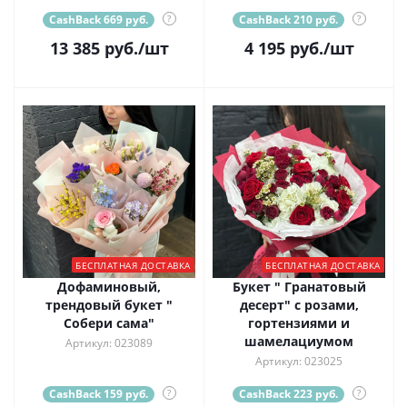
CashBack 669 руб.
?
CashBack 210 руб.
?
13 385
руб.
/шт
4 195
руб.
/шт
БЕСПЛАТНАЯ ДОСТАВКА
БЕСПЛАТНАЯ ДОСТАВКА
Дофаминовый,
Букет " Гранатовый
трендовый букет "
десерт" с розами,
Собери сама"
гортензиями и
шамелациумом
Артикул: 023089
Артикул: 023025
CashBack 159 руб.
?
CashBack 223 руб.
?