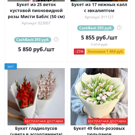
Букет из 25 веток
Букет из 17 нежных калл
кустовой пионовидной
с эвкалиптом
розы Мисти Баблс (50 см)
Артикул: 011127
Артикул: 023007
CashBack 293 руб.
?
5 855
руб.
/шт
CashBack 293 руб.
?
7 319 руб.
5 850
руб.
/шт
-25%
Экономия 1 464 руб.
ХИТ
БЕСПЛАТНАЯ ДОСТАВКА
БЕСПЛАТНАЯ ДОСТАВКА
Букет гладиолусов
Букет 49 бело-розовых
(цвета в ассортименте)
тюльпанов