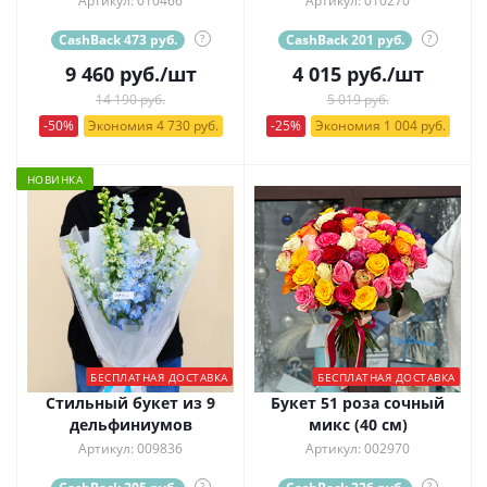
Артикул: 010466
Артикул: 010270
CashBack 473 руб.
?
CashBack 201 руб.
?
9 460
руб.
/шт
4 015
руб.
/шт
14 190 руб.
5 019 руб.
-50%
Экономия 4 730 руб.
-25%
Экономия 1 004 руб.
НОВИНКА
БЕСПЛАТНАЯ ДОСТАВКА
БЕСПЛАТНАЯ ДОСТАВКА
Стильный букет из 9
Букет 51 роза сочный
дельфиниумов
микс (40 см)
Артикул: 009836
Артикул: 002970
?
?