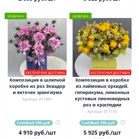
НОВИНКА
НОВИНКА
БЕСПЛАТНАЯ ДОСТАВКА
БЕСПЛАТНАЯ ДОСТАВКА
Композиция в шляпной
Композиция в коробке
коробке из роз Эквадор
из лаймовых орхидей,
и веточек эрингиума
гиперикума, лимонных
кустовых пионовидных
Артикул: 011841
роз и краспедии
Артикул: 011735
CashBack 246 руб.
?
CashBack 296 руб.
?
4 910
руб.
/шт
5 925
руб.
/шт