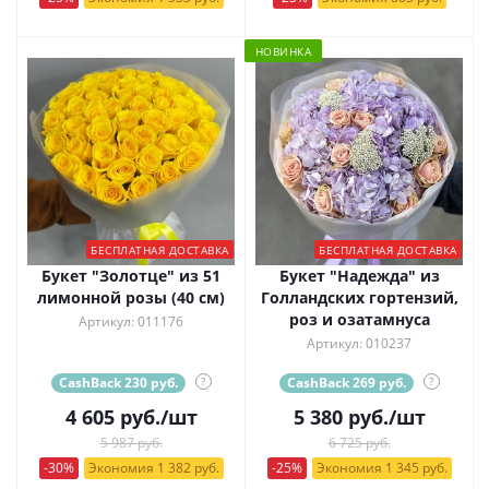
НОВИНКА
БЕСПЛАТНАЯ ДОСТАВКА
БЕСПЛАТНАЯ ДОСТАВКА
Букет "Золотце" из 51
Букет "Надежда" из
лимонной розы (40 см)
Голландских гортензий,
роз и озатамнуса
Артикул: 011176
Артикул: 010237
CashBack 230 руб.
?
CashBack 269 руб.
?
4 605
руб.
/шт
5 380
руб.
/шт
5 987 руб.
6 725 руб.
-30%
Экономия 1 382 руб.
-25%
Экономия 1 345 руб.