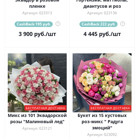
пленке
диантусов и роз
Артикул: 023313
Артикул: 023136
CashBack 195 руб.
?
CashBack 222 руб.
?
3 900
руб.
/шт
4 445
руб.
/шт
БЕСПЛАТНАЯ ДОСТАВКА
БЕСПЛАТНАЯ ДОСТАВКА
Микс из 101 Эквадорской
Букет из 15 кустовых
розы "Малиновый лед"
роз-микс " Радуга
эмоций"
Артикул: 023121
Артикул: 023092