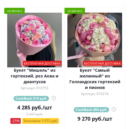
НОВИНКА
НОВИНКА
БЕСПЛАТНАЯ ДОСТАВКА
БЕСПЛАТНАЯ ДОСТАВКА
Букет "Мишель" из
Букет "Самый
гортензий, роз Аква и
желанный" из
диантусов
Голландских гортензий
и пионов
Артикул: 010753
Артикул: 010216
CashBack 214 руб.
?
4 285
руб.
/шт
CashBack 464 руб.
?
5 357 руб.
9 270
руб.
/шт
-25%
Экономия 1 072 руб.