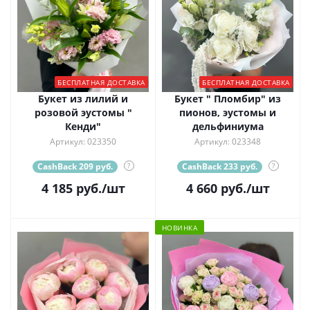
БЕСПЛАТНАЯ ДОСТАВКА
БЕСПЛАТНАЯ ДОСТАВКА
Букет из лилий и
Букет " Пломбир" из
розовой эустомы "
пионов, эустомы и
Кенди"
дельфиниума
Артикул: 023350
Артикул: 023348
CashBack 209 руб.
?
CashBack 233 руб.
?
4 185
руб.
/шт
4 660
руб.
/шт
НОВИНКА