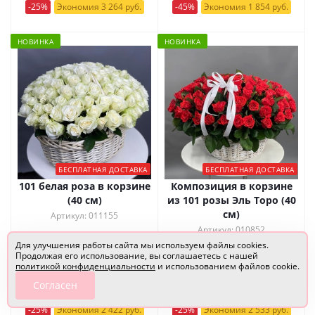
-25%
Экономия 3 264 руб.
-45%
Экономия 1 854 руб.
НОВИНКА
НОВИНКА
БЕСПЛАТНАЯ ДОСТАВКА
БЕСПЛАТНАЯ ДОСТАВКА
101 белая роза в корзине
Композиция в корзине
(40 см)
из 101 розы Эль Торо (40
см)
Артикул: 011155
Артикул: 010852
Для улучшения работы сайта мы используем файлы cookies.
CashBack 484 руб.
?
CashBack 507 руб.
?
Продолжая его использование, вы соглашаетесь с нашей
политикой конфиденциальности
и использованием файлов cookie.
9 685
руб.
/шт
10 130
руб.
/шт
Согласен
12 107 руб.
12 663 руб.
-25%
Экономия 2 422 руб.
-25%
Экономия 2 533 руб.