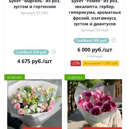
Букет "Марсель" из роз,
Букет "Ромео" из роз,
эустом и гортензии
эвкалипта, гербер,
гиперикума, ароматных
Артикул: 011483
фрезий, озатамнуса,
эустом и диантусов
Артикул: 011420
CashBack 300 руб.
?
6 000
руб.
/шт
CashBack 234 руб.
?
7 500 руб.
4 675
руб.
/шт
-25%
Экономия 1 500 руб.
НОВИНКА
НОВИНКА