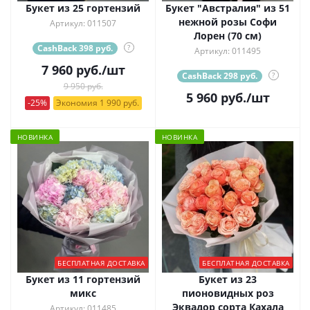
Букет из 25 гортензий
Букет "Австралия" из 51
нежной розы Софи
Артикул: 011507
Лорен (70 см)
CashBack 398 руб.
?
Артикул: 011495
7 960
руб.
/шт
CashBack 298 руб.
?
9 950 руб.
5 960
руб.
/шт
-25%
Экономия 1 990 руб.
НОВИНКА
НОВИНКА
БЕСПЛАТНАЯ ДОСТАВКА
БЕСПЛАТНАЯ ДОСТАВКА
Букет из 11 гортензий
Букет из 23
микс
пионовидных роз
Эквадор сорта Кахала
Артикул: 011485