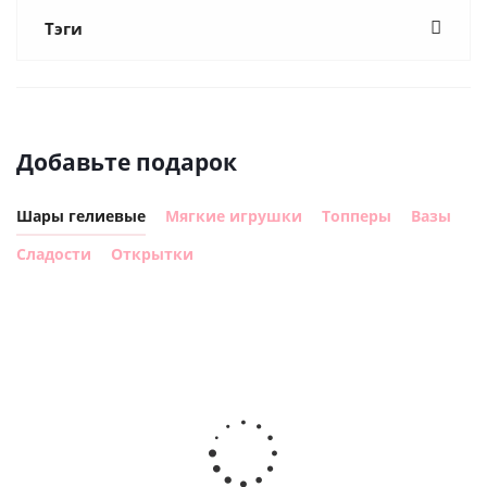
Тэги
Добавьте подарок
Шары гелиевые
Мягкие игрушки
Топперы
Вазы
Сладости
Открытки
Шар с
Шар круг,
днем
счастливого
рождения,
Сердце розовое
дня
с