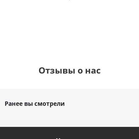
фольгированный
рождения
бабочками
шар с гелием (45
(45см)
см)
900
руб.
895
руб.
900
руб.
Отзывы о нас
Ранее вы смотрели