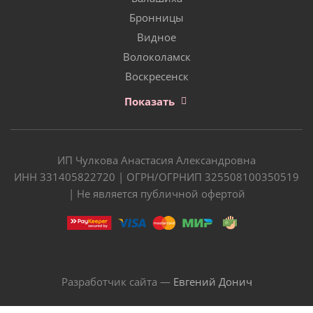
Бронницы
Видное
Волоколамск
Воскресенск
Показать
ИП Чулкова Анастасия Александровна
ИНН 331405822720 | ОГРН/ОГРНИП 325508100350519
| Не является публичной офертой
Разработчик сайта —
Евгений Донич