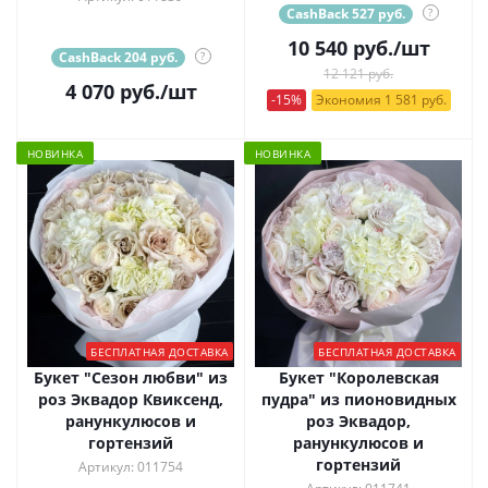
CashBack 527 руб.
?
10 540
руб.
/шт
CashBack 204 руб.
?
12 121 руб.
4 070
руб.
/шт
-15%
Экономия 1 581 руб.
НОВИНКА
НОВИНКА
БЕСПЛАТНАЯ ДОСТАВКА
БЕСПЛАТНАЯ ДОСТАВКА
Букет "Сезон любви" из
Букет "Королевская
роз Эквадор Квиксенд,
пудра" из пионовидных
ранункулюсов и
роз Эквадор,
гортензий
ранункулюсов и
гортензий
Артикул: 011754