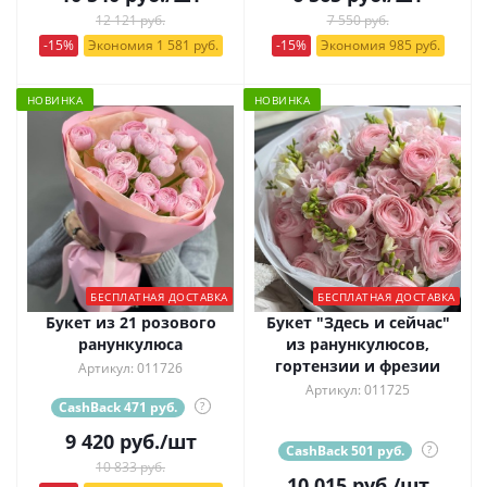
12 121 руб.
7 550 руб.
-15%
Экономия 1 581 руб.
-15%
Экономия 985 руб.
НОВИНКА
НОВИНКА
БЕСПЛАТНАЯ ДОСТАВКА
БЕСПЛАТНАЯ ДОСТАВКА
Букет из 21 розового
Букет "Здесь и сейчас"
ранункулюса
из ранункулюсов,
гортензии и фрезии
Артикул: 011726
Артикул: 011725
CashBack 471 руб.
?
9 420
руб.
/шт
CashBack 501 руб.
?
10 833 руб.
10 015
руб.
/шт