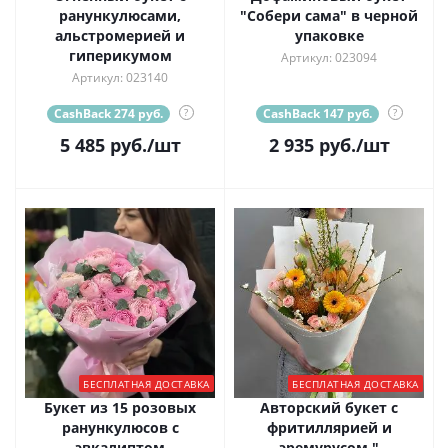
ранункулюсами,
"Собери сама" в черной
альстромерией и
упаковке
гиперикумом
Артикул: 023094
Артикул: 023140
CashBack 274 руб.
?
CashBack 147 руб.
?
5 485
руб.
/шт
2 935
руб.
/шт
БЕСПЛАТНАЯ ДОСТАВКА
БЕСПЛАТНАЯ ДОСТАВКА
Букет из 15 розовых
Авторский букет с
ранункулюсов с
фритиллярией и
эвкалиптом
эремурусом "