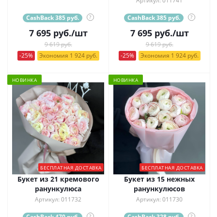
Артикул: 011741
CashBack 385 руб.
?
CashBack 385 руб.
?
7 695
руб.
/шт
7 695
руб.
/шт
9 619 руб.
9 619 руб.
-25%
Экономия 1 924 руб.
-25%
Экономия 1 924 руб.
НОВИНКА
НОВИНКА
БЕСПЛАТНАЯ ДОСТАВКА
БЕСПЛАТНАЯ ДОСТАВКА
Букет из 21 кремового
Букет из 15 нежных
ранункулюса
ранункулюсов
Артикул: 011732
Артикул: 011730
CashBack 470 руб.
?
CashBack 328 руб.
?