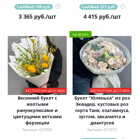
CashBack 168 руб.
?
CashBack 221 руб.
?
3 365
руб.
/шт
4 415
руб.
/шт
НОВИНКА
БЕСПЛАТНАЯ ДОСТАВКА
БЕСПЛАТНАЯ ДОСТАВКА
Весенний букет с
Букет "Юленька" из роз
желтыми
Эквадор, кустовых роз
ранункулюсами и
сорта Таня, озатамнуса,
цветущими ветками
эустом, эвкалипта и
форзиции
диантусов
Артикул: 023002
Артикул: 011875