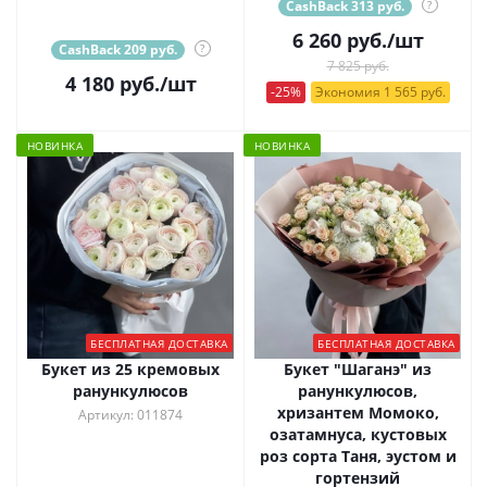
CashBack 313 руб.
?
6 260
руб.
/шт
CashBack 209 руб.
?
7 825 руб.
4 180
руб.
/шт
-25%
Экономия 1 565 руб.
НОВИНКА
НОВИНКА
БЕСПЛАТНАЯ ДОСТАВКА
БЕСПЛАТНАЯ ДОСТАВКА
Букет из 25 кремовых
Букет "Шаганэ" из
ранункулюсов
ранункулюсов,
хризантем Момоко,
Артикул: 011874
озатамнуса, кустовых
роз сорта Таня, эустом и
гортензий