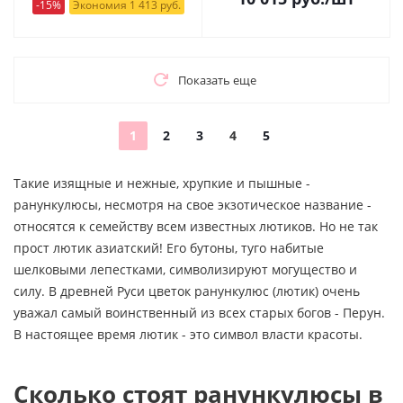
-15%
Экономия 1 413 руб.
Показать еще
1
2
3
4
5
Такие изящные и нежные, хрупкие и пышные -
ранункулюсы, несмотря на свое экзотическое название -
относятся к семейству всем известных лютиков. Но не так
прост лютик азиатский! Его бутоны, туго набитые
шелковыми лепестками, символизируют могущество и
силу. В древней Руси цветок ранункулюс (лютик) очень
уважал самый воинственный из всех старых богов - Перун.
В настоящее время лютик - это символ власти красоты.
Сколько стоят ранункулюсы в