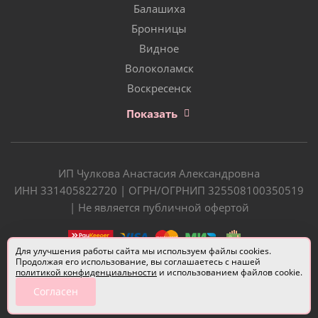
Балашиха
Бронницы
Видное
Волоколамск
Воскресенск
Показать
ИП Чулкова Анастасия Александровна
ИНН 331405822720 | ОГРН/ОГРНИП 325508100350519
| Не является публичной офертой
Для улучшения работы сайта мы используем файлы cookies.
Продолжая его использование, вы соглашаетесь с нашей
политикой конфиденциальности
и использованием файлов cookie.
Согласен
Разработчик сайта —
Евгений Донич