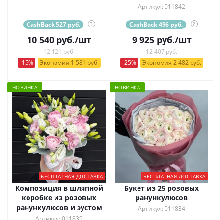
Артикул: 011842
CashBack 527 руб.
?
CashBack 496 руб.
?
10 540
руб.
/шт
9 925
руб.
/шт
12 121 руб.
12 407 руб.
-15%
Экономия 1 581 руб.
-25%
Экономия 2 482 руб.
НОВИНКА
НОВИНКА
БЕСПЛАТНАЯ ДОСТАВКА
БЕСПЛАТНАЯ ДОСТАВКА
Композиция в шляпной
Букет из 25 розовых
коробке из розовых
ранункулюсов
ранункулюсов и эустом
Артикул: 011834
Артикул: 011839