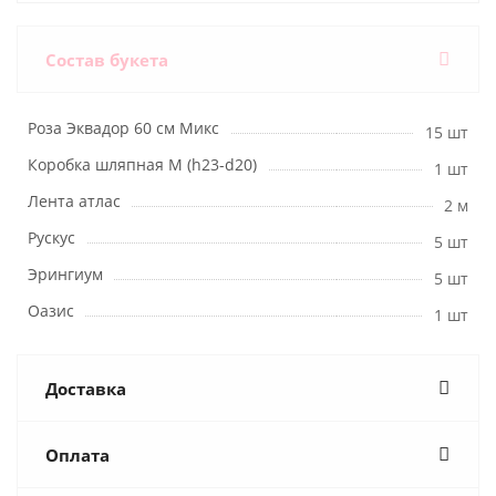
Состав букета
Роза Эквадор 60 см Микс
15 шт
Коробка шляпная M (h23-d20)
1 шт
Лента атлас
2 м
Рускус
5 шт
Эрингиум
5 шт
Оазис
1 шт
Доставка
Оплата