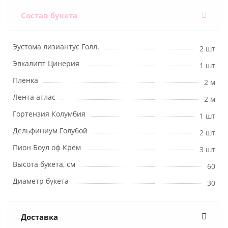
Состав букета
Эустома лизиантус Голл.
2 шт
Эвкалипт Цинерия
1 шт
Пленка
2 м
Лента атлас
2 м
Гортензия Колумбия
1 шт
Дельфиниум Голубой
2 шт
Пион Боул оф Крем
3 шт
Высота букета, см
60
Диаметр букета
30
Доставка