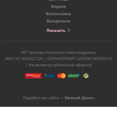
Видное
Волоколамск
Воскресенск
Показать
ИП Чулкова Анастасия Александровна
ИНН 331405822720 | ОГРН/ОГРНИП 325508100350519
| Не является публичной офертой
Разработчик сайта —
Евгений Донич