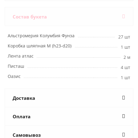
Состав букета
Альстромерия Колумбия Фунза
27 шт
Коробка шляпная M (h23-d20)
1 шт
Лента атлас
2 м
Писташ
4 шт
Оазис
1 шт
Доставка
Оплата
Самовывоз