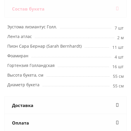
Состав букета
Эустома лизиантус Голл.
7 шт
Лента атлас
2 м
Пион Сара Бернар (Sarah Bernhardt)
11 шт
Фоамиран
4 шт
Гортензия Голландская
16 шт
Высота букета, см
55 см
Диаметр букета
55 см
Доставка
Оплата