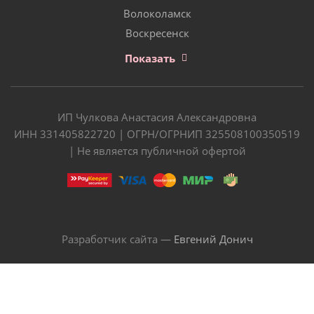
Волоколамск
Воскресенск
Показать
ИП Чулкова Анастасия Александровна
ИНН 331405822720 | ОГРН/ОГРНИП 325508100350519
| Не является публичной офертой
Разработчик сайта —
Евгений Донич