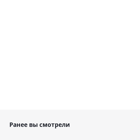
сердце I
гелиевый
love you
цифра 8
Сердце розовое
(45 см)
(40х102
фольгированный
см)
шар с гелием (45
см)
1 330
895
руб.
895
руб.
руб.
Ранее вы смотрели