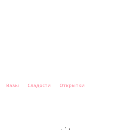
Вазы
Сладости
Открытки
Шар
Шар
Шар
Шар