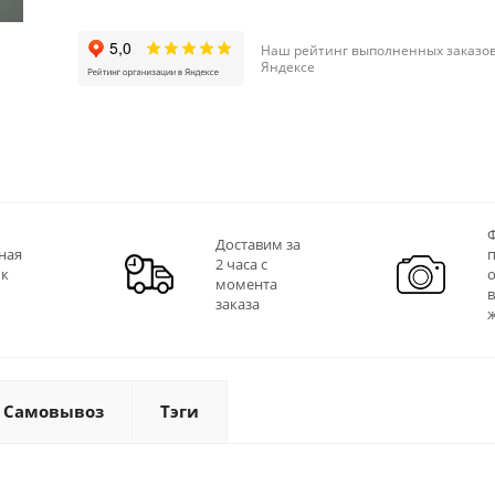
Наш рейтинг выполненных заказов
Яндексе
Ф
Доставим за
ная
2 часа с
 к
момента
заказа
Самовывоз
Тэги