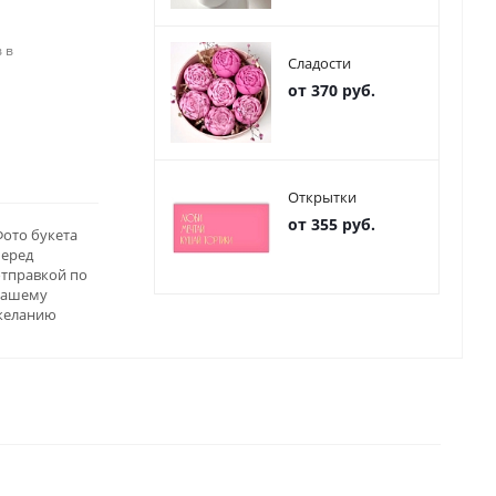
 в
Сладости
от 370 руб.
Открытки
от 355 руб.
ото букета
перед
отправкой по
вашему
желанию