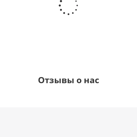
гелиевый
гелиевый
гелиевый
Звезда - С
цифра 4
цифра 3
цифра 1
днем
(40х102
(40х102
(40х102
рождения
см)
см)
см)
(45 см)
1 330
1 330
1 330
895
руб.
руб.
руб.
руб.
Отзывы о нас