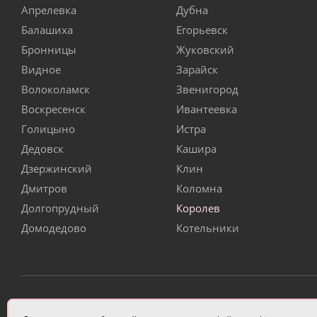
Апрелевка
Дубна
Балашиха
Егорьевск
Бронницы
Жуковский
Видное
Зарайск
Волоколамск
Звенигород
Воскресенск
Ивантеевка
Голицыно
Истра
Дедовск
Кашира
Дзержинский
Клин
Дмитров
Коломна
Долгопрудный
Королев
Домодедово
Котельники
ИП Чулкова Анастасия Александровна ИНН 3314058227