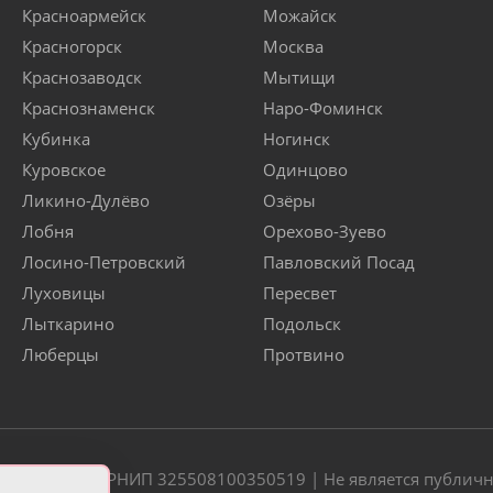
Красноармейск
Можайск
Красногорск
Москва
Краснозаводск
Мытищи
Краснознаменск
Наро-Фоминск
Кубинка
Ногинск
Куровское
Одинцово
Ликино-Дулёво
Озёры
Лобня
Орехово-Зуево
Лосино-Петровский
Павловский Посад
Луховицы
Пересвет
Лыткарино
Подольск
Люберцы
Протвино
20 | ОГРН/ОГРНИП 325508100350519 | Не является публич