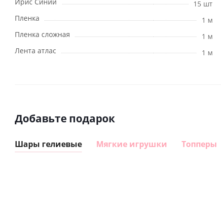
Ирис Синий
15 шт
Пленка
1 м
Пленка сложная
1 м
Лента атлас
1 м
Добавьте подарок
Шары гелиевые
Мягкие игрушки
Топперы
Шар
Шар