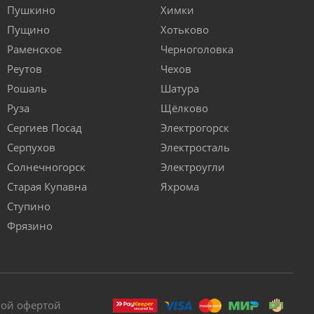
Пушкино
Химки
Пущино
Хотьково
Раменское
Черноголовка
Реутов
Чехов
Рошаль
Шатура
Руза
Щёлково
Сергиев Посад
Электрогорск
Серпухов
Электросталь
Солнечногорск
Электроугли
Старая Купавна
Яхрома
Ступино
Фрязино
ной офертой