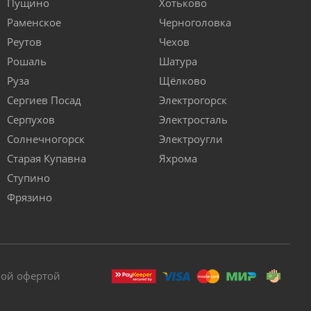
Пущино
Хотьково
Раменское
Черноголовка
Реутов
Чехов
Рошаль
Шатура
Руза
Щёлково
Сергиев Посад
Электрогорск
Серпухов
Электросталь
Солнечногорск
Электроугли
Старая Купавна
Яхрома
Ступино
Фрязино
ной офертой