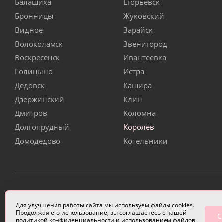
Балашиха
Егорьевск
Бронницы
Жуковский
Видное
Зарайск
Волоколамск
Звенигород
Воскресенск
Ивантеевка
Голицыно
Истра
Дедовск
Кашира
Дзержинский
Клин
Дмитров
Коломна
Долгопрудный
Королев
Домодедово
Котельники
ИП Чулкова Анастасия Александровна ИНН 3314058227
Для улучшения работы сайта мы используем файлы cookies.
Продолжая его использование, вы соглашаетесь с нашей
С
политикой конфиденциальности
и использованием файлов