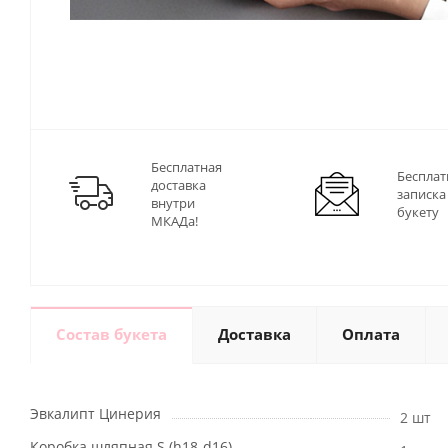
Бесплатная
Бесплат
доставка
записка
внутри
букету
МКАДа!
Состав букета
Доставка
Оплата
Эвкалипт Цинерия
2 шт
Коробка шляпная S (h18-d16)