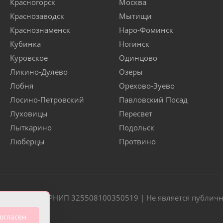
Красногорск
Москва
Краснозаводск
Мытищи
Краснознаменск
Наро-Фоминск
Кубинка
Ногинск
Куровское
Одинцово
Ликино-Дулёво
Озёры
Лобня
Орехово-Зуево
Лосино-Петровский
Павловский Посад
Луховицы
Пересвет
Лыткарино
Подольск
Люберцы
Протвино
20 | ОГРН/ОГРНИП 325508100350519 | Не является публич
огласен