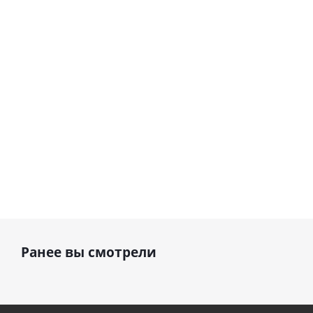
Сердце розовое
(40х102
(40х102
фольгированный
см)
см)
шар с гелием (45
см)
1 330
1 330
руб.
руб.
895
руб.
Ранее вы смотрели