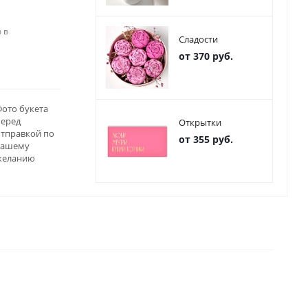
 в
Сладости
от 370 руб.
ото букета
перед
Открытки
отправкой по
от 355 руб.
вашему
желанию