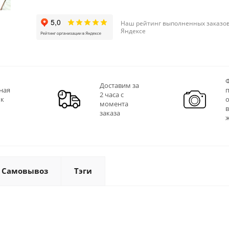
Наш рейтинг выполненных заказов
Яндексе
Ф
Доставим за
ная
2 часа с
 к
момента
заказа
Самовывоз
Тэги