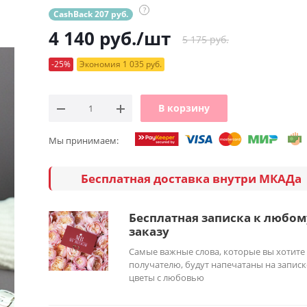
?
CashBack 207 руб.
4 140
руб.
/шт
5 175 руб.
-25%
Экономия 1 035 руб.
В корзину
Мы принимаем:
Бесплатная доставка внутри МКАДа
Бесплатная записка к любом
заказу
Самые важные слова, которые вы хотите
получателю, будут напечатаны на записк
цветы с любовью