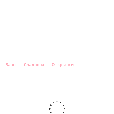
Вазы
Сладости
Открытки
Шар круг
Шар
Шар круг
Шар
Самая
гелиевый
С днем
звезда
самая
цифра 4
рождения
краски С