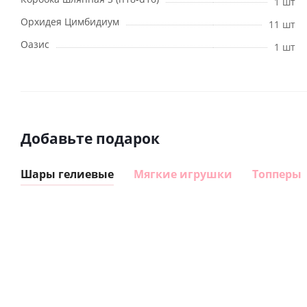
1 шт
Орхидея Цимбидиум
11 шт
Оазис
1 шт
Добавьте подарок
Шары гелиевые
Мягкие игрушки
Топперы
Шар
Шар
гелиевый
гелиевый
цифра 8
цифра 1