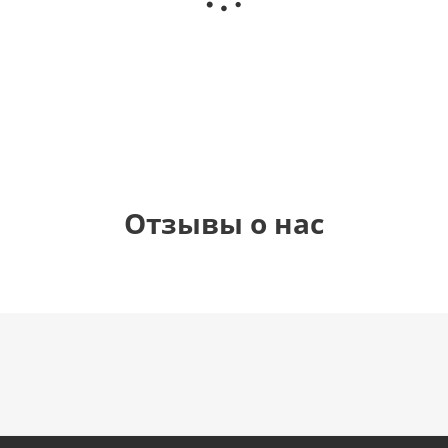
(40х102
"зайка"
Днем
см)
Рождения
(45 см)
900
900
895
1 330
руб.
руб.
руб.
руб.
Отзывы о нас