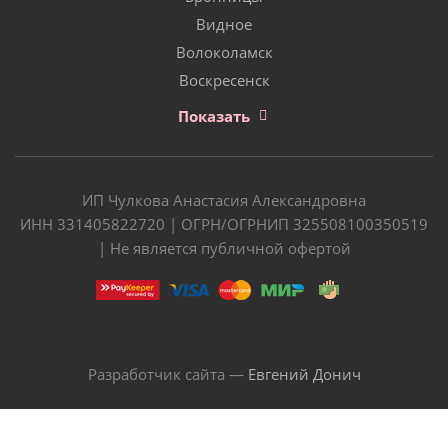
Видное
Волоколамск
Воскресенск
Показать
ИП Чулкова Анастасия Александровна
ИНН 331405822720 | ОГРН/ОГРНИП 325508100350519
| Не является публичной офертой
Разработчик сайта —
Евгений Донич