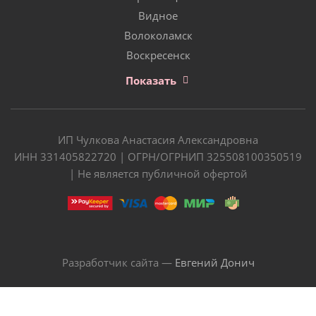
Видное
Волоколамск
Воскресенск
Показать
ИП Чулкова Анастасия Александровна
ИНН 331405822720 | ОГРН/ОГРНИП 325508100350519
| Не является публичной офертой
Разработчик сайта —
Евгений Донич