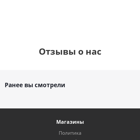
см)
895
1 330
1
руб.
руб.
895
руб.
Отзывы о нас
Ранее вы смотрели
Магазины
Политика