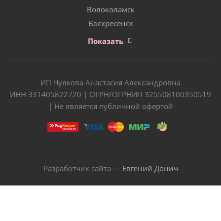
Волоколамск
Воскресенск
Показать
ИП Чулкова Анастасия Александровна
ИНН 331405822720 | ОГРН/ОГРНИП 325508100350519
| Не является публичной офертой
Разработчик сайта —
Евгений Донич