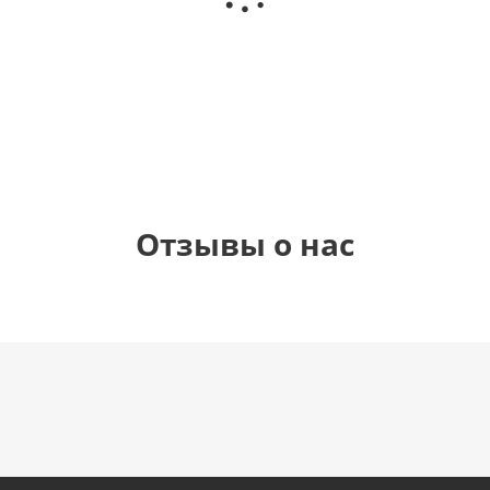
(40х102
(40х102
(40х102
рождения
см)
см)
см)
(45 см)
1 330
1 330
1 330
895
руб.
руб.
руб.
руб.
Отзывы о нас