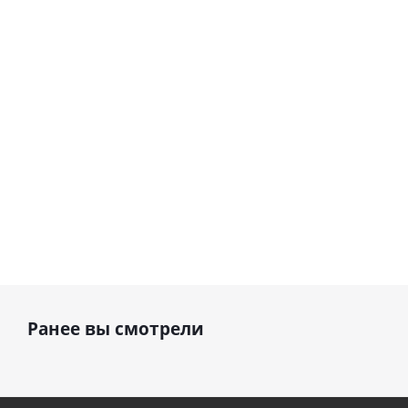
(45 см)
Сердце розовое
(40х102
фольгированный
см)
шар с гелием (45
см)
895
1 330
руб.
руб.
895
руб.
Ранее вы смотрели