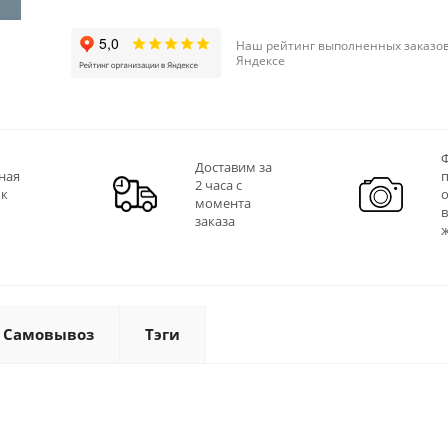
Наш рейтинг выполненных заказов
Яндексе
Ф
Доставим за
ная
2 часа с
 к
момента
заказа
Самовывоз
Тэги