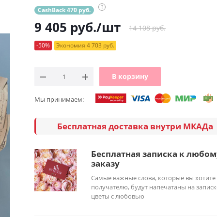
?
CashBack 470 руб.
9 405
руб.
/шт
14 108 руб.
-50%
Экономия 4 703 руб.
В корзину
Мы принимаем:
Бесплатная доставка внутри МКАДа
Бесплатная записка к любом
заказу
Самые важные слова, которые вы хотите
получателю, будут напечатаны на записк
цветы с любовью