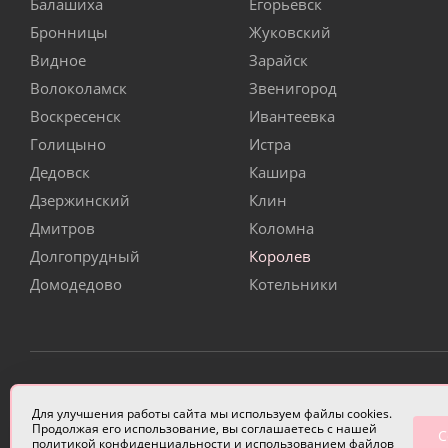
Балашиха
Егорьевск
Бронницы
Жуковский
Видное
Зарайск
Волоколамск
Звенигород
Воскресенск
Ивантеевка
Голицыно
Истра
Дедовск
Кашира
Дзержинский
Клин
Дмитров
Коломна
Долгопрудный
Королев
Домодедово
Котельники
ИП Чулкова Анастасия Александровна ИНН 3314058227
Для улучшения работы сайта мы используем файлы cookies.
Продолжая его использование, вы соглашаетесь с нашей
С
политикой конфиденциальности
и использованием файлов