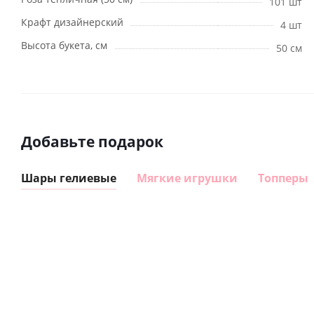
101 шт
Крафт дизайнерский
4 шт
Высота букета, см
50 см
Добавьте подарок
Шары гелиевые
Мягкие игрушки
Топперы
Шар
Шар
сердце I
гелиевый
love you
цифра 8