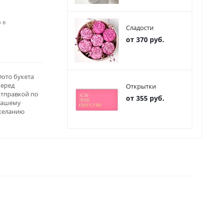
 в
Сладости
от 370 руб.
ото букета
перед
Открытки
отправкой по
от 355 руб.
вашему
желанию