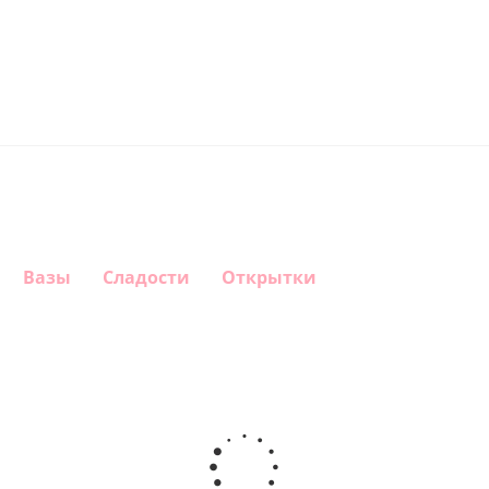
Вазы
Сладости
Открытки
Шар
Шар
Шар
Шар
гелиевый
гелиевый
гелиевый
Звезда - С
цифра 4
цифра 3
цифра 1
днем