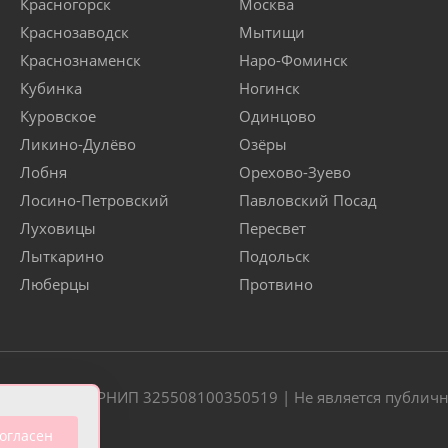
Красногорск
Москва
Краснозаводск
Мытищи
Краснознаменск
Наро-Фоминск
Кубинка
Ногинск
Куровское
Одинцово
Ликино-Дулёво
Озёры
Лобня
Орехово-Зуево
Лосино-Петровский
Павловский Посад
Луховицы
Пересвет
Лыткарино
Подольск
Люберцы
Протвино
20 | ОГРН/ОГРНИП 325508100350519 | Не является публич
огласен