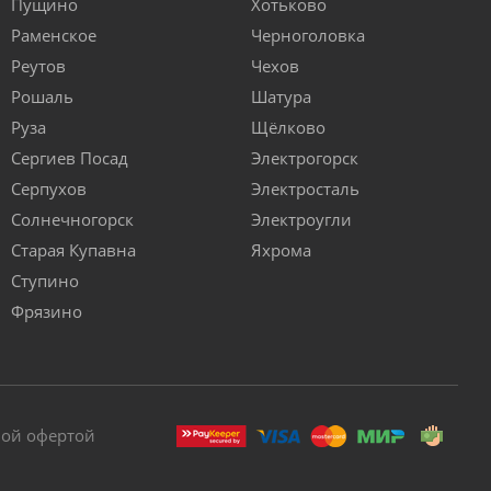
Пущино
Хотьково
Раменское
Черноголовка
Реутов
Чехов
Рошаль
Шатура
Руза
Щёлково
Сергиев Посад
Электрогорск
Серпухов
Электросталь
Солнечногорск
Электроугли
Старая Купавна
Яхрома
Ступино
Фрязино
ной офертой