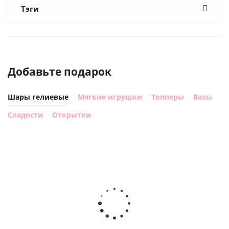
Тэги
Добавьте подарок
Шары гелиевые
Мягкие игрушки
Топперы
Вазы
Сладости
Открытки
Шар круг
Шар
Самая
гелиевый
ге
самая
цифра 8
ц
Сердце розовое
(40х102
(
фольгированный
см)