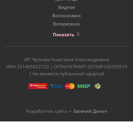
Видное
Волоколамск
Воскресенск
Показать
ИП Чулкова Анастасия Александровна
ИНН 331405822720 | ОГРН/ОГРНИП 325508100350519
| Не является публичной офертой
Разработчик сайта —
Евгений Донич