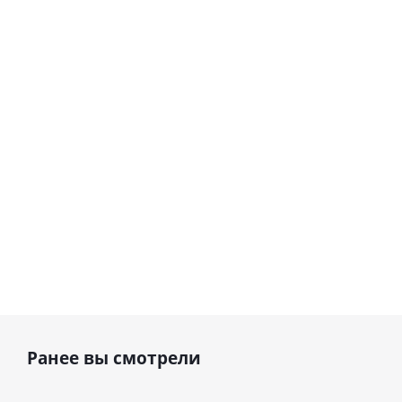
сердце I
гелиевый
love you
цифра 8
Сердце розовое
(45 см)
(40х102
фольгированный
см)
шар с гелием (45
см)
1 330
895
руб.
895
руб.
руб.
Ранее вы смотрели