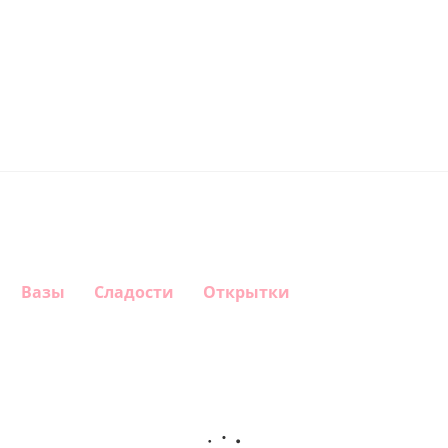
Вазы
Сладости
Открытки
Шар
Шар
Шар
Шар