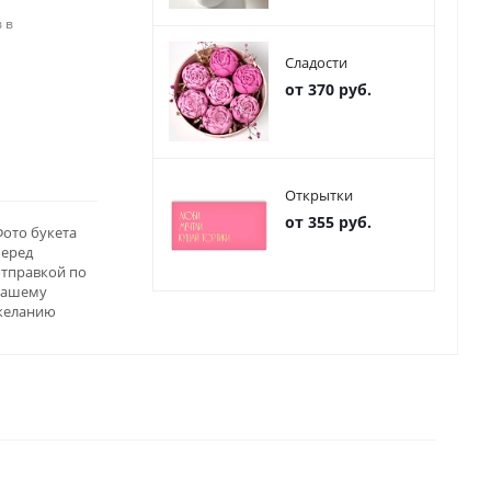
 в
Сладости
от 370 руб.
Открытки
от 355 руб.
ото букета
перед
отправкой по
вашему
желанию