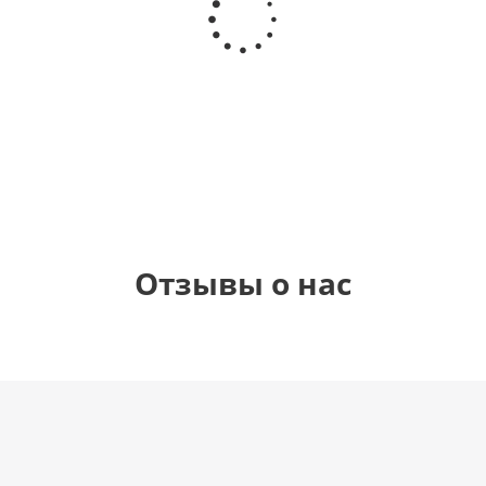
гелиевый
гелиевый
гелиевый
Звезда - С
цифра 4
цифра 3
цифра 1
днем
(40х102
(40х102
(40х102
рождения
см)
см)
см)
(45 см)
1 330
1 330
1 330
895
руб.
руб.
руб.
руб.
Отзывы о нас