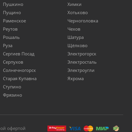
Пушкино
Химки
Пущино
Хотьково
Раменское
Черноголовка
Реутов
Чехов
Рошаль
Шатура
Руза
Щёлково
Сергиев Посад
Электрогорск
Серпухов
Электросталь
Солнечногорск
Электроугли
Старая Купавна
Яхрома
Ступино
Фрязино
ной офертой