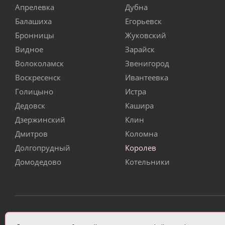
Апрелевка
Дубна
Балашиха
Егорьевск
Бронницы
Жуковский
Видное
Зарайск
Волоколамск
Звенигород
Воскресенск
Ивантеевка
Голицыно
Истра
Дедовск
Кашира
Дзержинский
Клин
Дмитров
Коломна
Долгопрудный
Королев
Домодедово
Котельники
ИП Чулкова Анастасия Александровна ИНН 3314058227