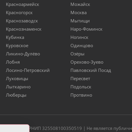
Красноармейск
Можайск
Красногорск
Москва
Краснозаводск
Мытищи
Краснознаменск
Наро-Фоминск
Кубинка
Ногинск
Куровское
Одинцово
Ликино-Дулёво
Озёры
Лобня
Орехово-Зуево
Лосино-Петровский
Павловский Посад
Луховицы
Пересвет
Лыткарино
Подольск
Люберцы
Протвино
20 | ОГРН/ОГРНИП 325508100350519 | Не является публич