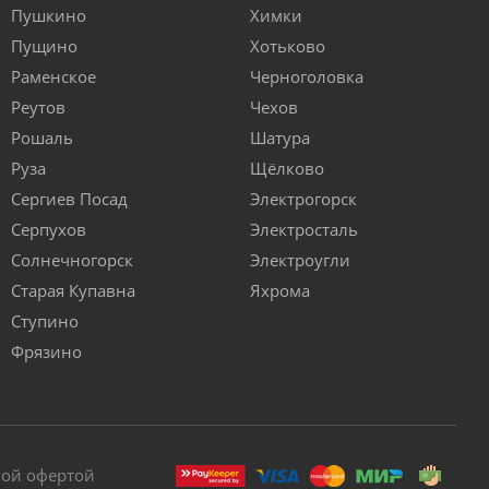
Пушкино
Химки
Пущино
Хотьково
Раменское
Черноголовка
Реутов
Чехов
Рошаль
Шатура
Руза
Щёлково
Сергиев Посад
Электрогорск
Серпухов
Электросталь
Солнечногорск
Электроугли
Старая Купавна
Яхрома
Ступино
Фрязино
ной офертой