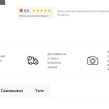
Наш рейтинг выполненных заказов
Яндексе
Ф
Доставим за
ная
2 часа с
 к
момента
заказа
Самовывоз
Тэги