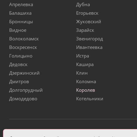
Апрелевка
Дубна
Балашиха
Егорьевск
Бронницы
Жуковский
Видное
Зарайск
Волоколамск
Звенигород
Воскресенск
Ивантеевка
Голицыно
Истра
Дедовск
Кашира
Дзержинский
Клин
Дмитров
Коломна
Долгопрудный
Королев
Домодедово
Котельники
ИП Чулкова Анастасия Александровна ИНН 3314058227