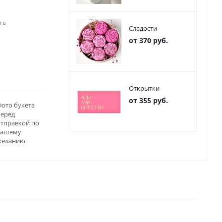
 в
Сладости
от 370 руб.
Открытки
от 355 руб.
ото букета
перед
отправкой по
вашему
желанию