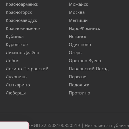
Красноармейск
Можайск
Красногорск
Москва
Краснозаводск
Мытищи
Краснознаменск
Наро-Фоминск
Кубинка
Ногинск
Куровское
Одинцово
Ликино-Дулёво
Озёры
Лобня
Орехово-Зуево
Лосино-Петровский
Павловский Посад
Луховицы
Пересвет
Лыткарино
Подольск
Люберцы
Протвино
20 | ОГРН/ОГРНИП 325508100350519 | Не является публич