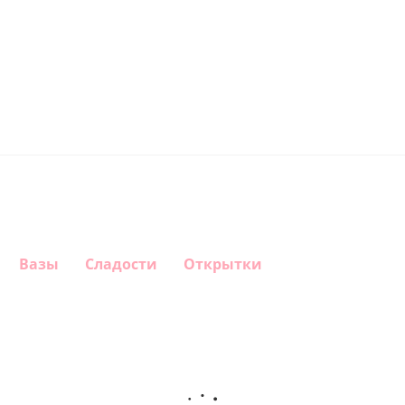
Вазы
Сладости
Открытки
Шар круг
Шар
Шар