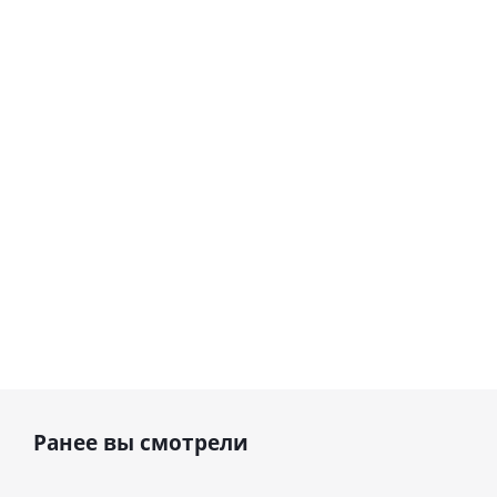
гелиевый
гелиевый
цифра 8
цифра 4
Сердце розовое
(40х102
(40х102
фольгированный
см)
см)
шар с гелием (45
см)
1 330
1 330
руб.
895
руб.
руб.
Ранее вы смотрели