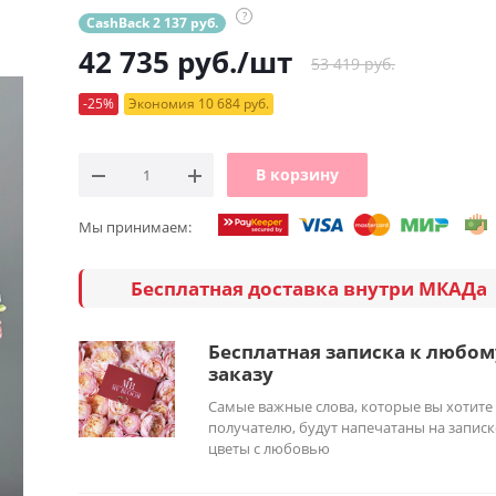
?
CashBack 2 137 руб.
42 735
руб.
/шт
53 419 руб.
-25%
Экономия 10 684 руб.
В корзину
Мы принимаем:
Бесплатная доставка внутри МКАДа
Бесплатная записка к любом
заказу
Самые важные слова, которые вы хотите
получателю, будут напечатаны на записк
цветы с любовью