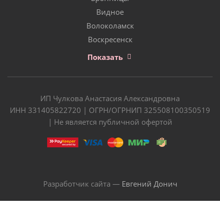
Видное
Волоколамск
Воскресенск
Показать
ИП Чулкова Анастасия Александровна
ИНН 331405822720 | ОГРН/ОГРНИП 325508100350519
| Не является публичной офертой
Разработчик сайта —
Евгений Донич