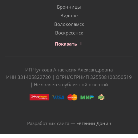
Бронницы
Видное
Волоколамск
Воскресенск
Показать
ИП Чулкова Анастасия Александровна
ИНН 331405822720 | ОГРН/ОГРНИП 325508100350519
| Не является публичной офертой
Разработчик сайта —
Евгений Донич