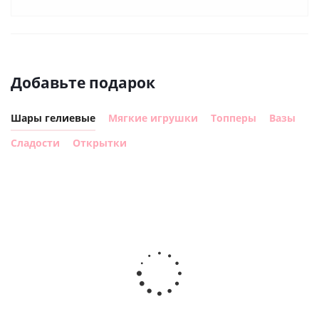
Добавьте подарок
Шары гелиевые
Мягкие игрушки
Топперы
Вазы
Сладости
Открытки
Шар с
Шар круг,
днем
счастливого
рождения,
Сердце розовое
дня
с
фольгированный
рождения
бабочками
шар с гелием (45
(45см)