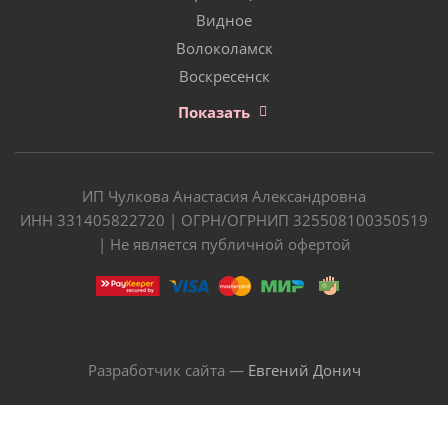
Видное
Волоколамск
Воскресенск
Показать
ИП Чулкова Анастасия Александровна
ИНН 331405822720 | ОГРН/ОГРНИП 325508100350519
| Не является публичной офертой
Разработчик сайта —
Евгений Донич