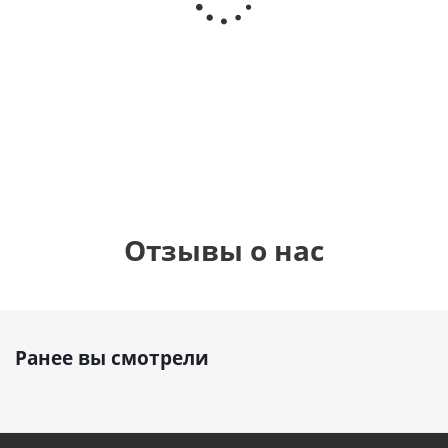
Сердце розовое
(40х102
(40х102
фольгированный
см)
см)
шар с гелием (45
см)
1 330
1 330
руб.
895
руб.
руб.
Отзывы о нас
Ранее вы смотрели