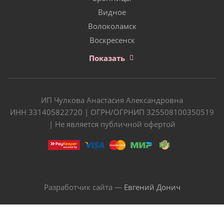
Видное
Волоколамск
Воскресенск
Показать
ИП Чулкова Анастасия Александровна
ИНН 331405822720 | ОГРН/ОГРНИП 325508100350519
| Не является публичной офертой
Разработчик сайта —
Евгений Донич