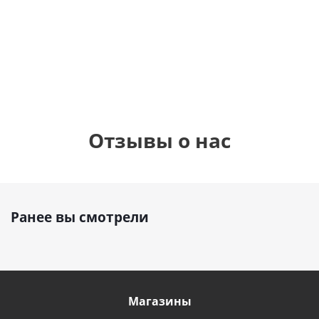
шар с гелием (45
см)
1 330
1 330
895
руб.
руб.
руб.
Отзывы о нас
Ранее вы смотрели
Магазины